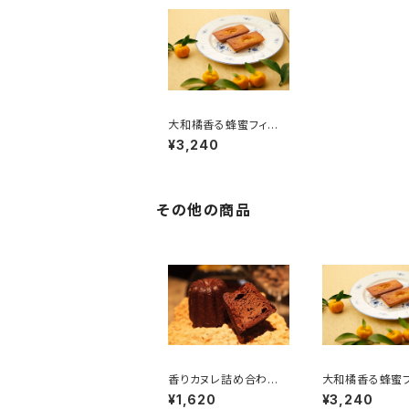
大和橘香る蜂蜜フィナ
ンシェ
¥3,240
その他の商品
香りカヌレ詰め合わせ
大和橘香る蜂蜜
ギフトBOX（４個入り）
ンシェ
¥1,620
¥3,240