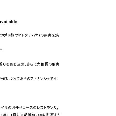
available
大和橘(ヤマトタチバナ)の果実を焼
ェ
香りを閉じ込め、さらに大和橘の果実
作る、とっておきのフィナンシェです。
タイルのお任せコースのレストランＳｙ
０２２年１０月に京都御苑の南に町家をリ