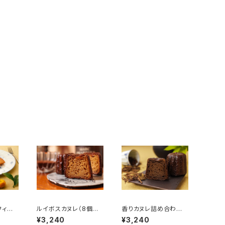
フィナ
ルイボスカヌレ（8個入
香りカヌレ詰め合わせ
り）
ギフトBOX（8個入り）
¥3,240
¥3,240