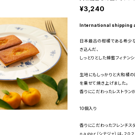
¥3,240
International shipping 
日本最古の柑橘である希少な
き込んだ、
しっとりとした蜂蜜フィナンシ
生地にもしっかりと大和橘の
を乗せて焼き上げました。
香りにこだわったレストランが
10個入り
香りにこだわったフレンチス
ｎａｇｅｒ（シナジェ）は、２